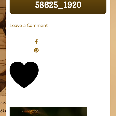
58625_1920
on
Leave a Comment
common-
Share
chicory-
58625_1920
0