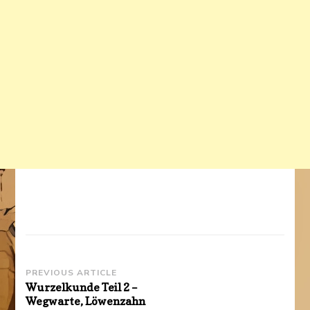
Post
PREVIOUS ARTICLE
Wurzelkunde Teil 2 –
Navigation
Wegwarte, Löwenzahn