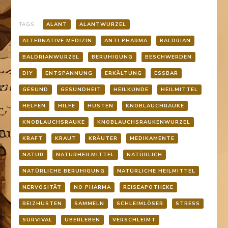
TAGS:
ALANT
ALANTWURZEL
ALTERNATIVE MEDIZIN
ANTI PHARMA
BALDRIAN
BALDRIANWURZEL
BERUHIGUNG
BESCHWERDEN
DIY
ENTSPANNUNG
ERKÄLTUNG
ESSBAR
GESUND
GESUNDHEIT
HEILKUNDE
HEILMITTEL
HELFEN
HILFE
HUSTEN
KNOBLAUCHRAUKE
KNOBLAUCHSRAUKE
KNOBLAUCHSRAUKENWURZEL
KRAFT
KRAUT
KRÄUTER
MEDIKAMENTE
NATUR
NATURHEILMITTEL
NATÜRLICH
NATÜRLICHE BERUHIGUNG
NATÜRLICHE HEILMITTEL
NERVOSITÄT
NO PHARMA
REISEAPOTHEKE
REIZHUSTEN
SAMMELN
SCHLEIMLÖSER
STRESS
SURVIVAL
ÜBERLEBEN
VERSCHLEIMT