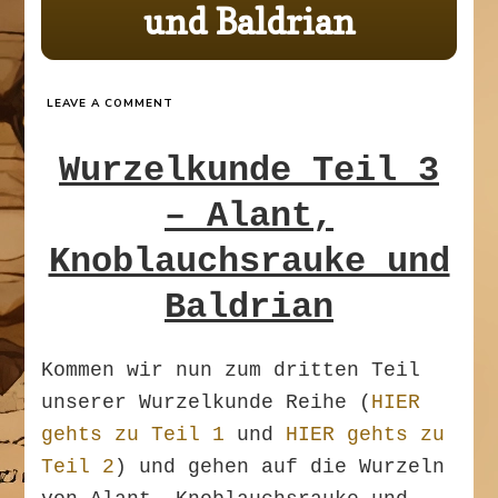
und Baldrian
ON
LEAVE A COMMENT
WURZELKUNDE
TEIL
Wurzelkunde Teil 3
3
–
ALANT,
– Alant,
KNOBLAUCHSRAUKE
UND
Knoblauchsrauke und
BALDRIAN
Baldrian
Kommen wir nun zum dritten Teil
unserer Wurzelkunde Reihe (
HIER
gehts zu Teil 1
und
HIER gehts zu
Teil 2
) und gehen auf die Wurzeln