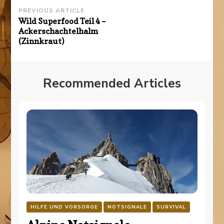
Post
PREVIOUS ARTICLE
Wild Superfood Teil 4 –
Navigation
Ackerschachtelhalm
(Zinnkraut)
Recommended Articles
HILFE UND VORSORGE
NOTSIGNALE
SURVIVAL