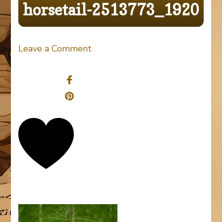
horsetail-2513773_1920
on
Leave a Comment
horsetail-
Share
2513773_1920
0