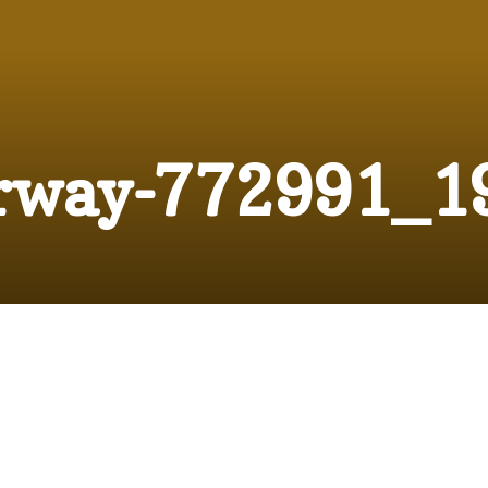
rway-772991_1
0