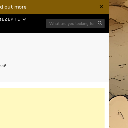
nd out more
REZEPTE
Looking for Something?
mat!