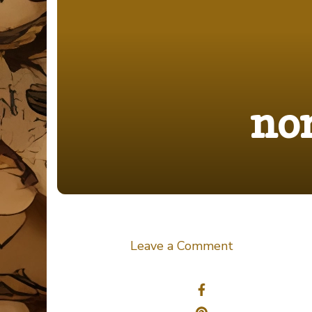
no
on
Leave a Comment
norway-
Share
772991_192