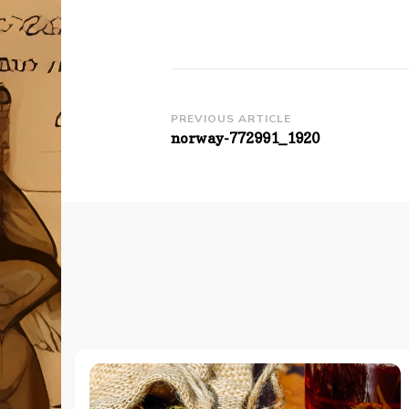
Post
PREVIOUS ARTICLE
norway-772991_1920
Navigation