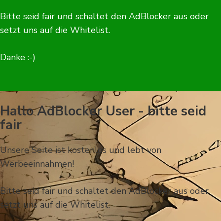
Bitte seid fair und schaltet den AdBlocker aus oder
setzt uns auf die Whitelist.
Danke :-)
Hallo AdBlocker User - bitte seid
fair
Unsere Seite ist kostenlos und lebt von
Werbeeinnahmen!
Bitte seid fair und schaltet den AdBlocker aus oder
setzt uns auf die Whitelist.