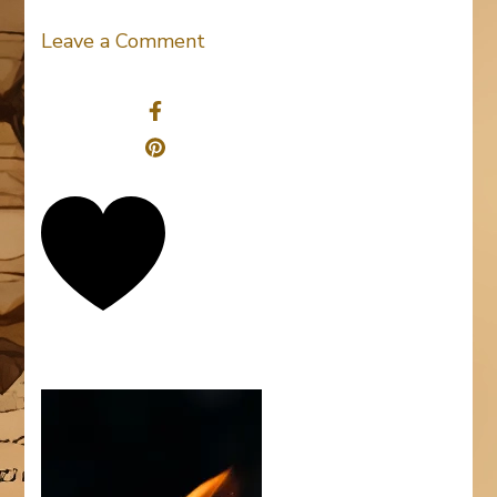
on
Leave a Comment
henry-
Share
be-
239191
0