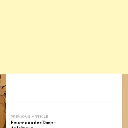
Post
PREVIOUS ARTICLE
Feuer aus der Dose –
Navigation