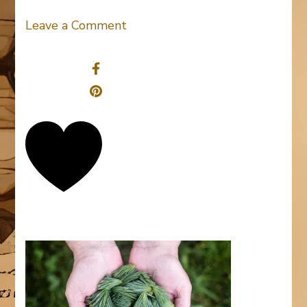
on
Leave a Comment
jean-
Share
lakosnyk-
1325
0