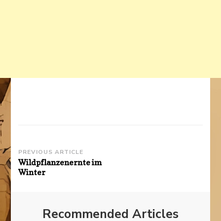
Post
PREVIOUS ARTICLE
Wildpflanzenernte im
Navigation
Winter
Recommended Articles