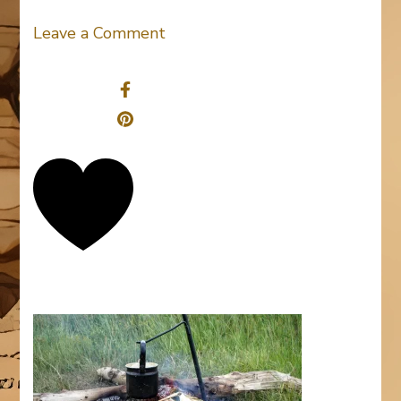
on
Leave a Comment
fireplace-
Share
1681147
0