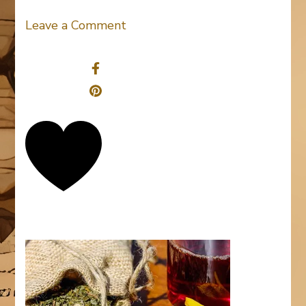
on
Leave a Comment
tee-
Share
1680885_1920
0