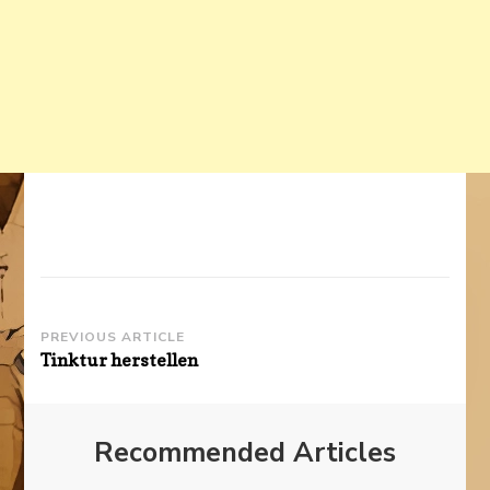
Post
PREVIOUS ARTICLE
Tinktur herstellen
Navigation
Recommended Articles