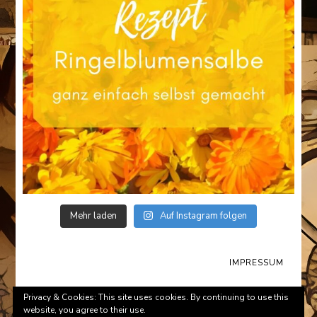
Mehr laden
Auf Instagram folgen
IMPRESSUM
© Copyright 2026
Survival-Tips.de
. All Rights Reserved.
Privacy & Cookies: This site uses cookies. By continuing to use this
website, you agree to their use.