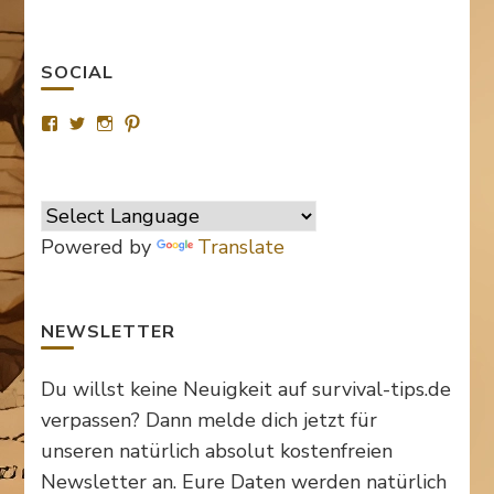
SOCIAL
Profil
Profil
Profil
Profil
von
von
von
von
SurvivalTipsde
Survival_TipsDE
survival_tips_de
Survival-
auf
auf
auf
Tips.de
Facebook
Twitter
Instagram
auf
anzeigen
anzeigen
anzeigen
Pinterest
anzeigen
Powered by
Translate
NEWSLETTER
Du willst keine Neuigkeit auf survival-tips.de
verpassen? Dann melde dich jetzt für
unseren natürlich absolut kostenfreien
Newsletter an. Eure Daten werden natürlich