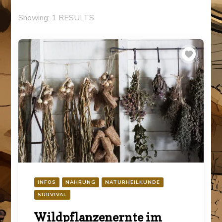
Showing: 1 RESULTS
INFOS
NAHRUNG
NATURHEILKUNDE
SURVIVAL
Wildpflanzenernte im