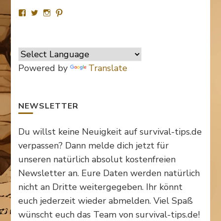
Profil
Profil
Profil
Profil
von
von
von
von
SurvivalTipsde
Survival_TipsDE
survival_tips_de
Survival-
auf
auf
auf
Tips.de
Facebook
Twitter
Instagram
auf
anzeigen
anzeigen
anzeigen
Pinterest
anzeigen
Powered by
Translate
NEWSLETTER
Du willst keine Neuigkeit auf survival-tips.de
verpassen? Dann melde dich jetzt für
unseren natürlich absolut kostenfreien
Newsletter an. Eure Daten werden natürlich
nicht an Dritte weitergegeben. Ihr könnt
euch jederzeit wieder abmelden. Viel Spaß
wünscht euch das Team von survival-tips.de!