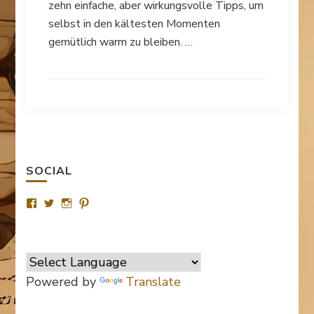
zehn einfache, aber wirkungsvolle Tipps, um
selbst in den kältesten Momenten
gemütlich warm zu bleiben. …
SOCIAL
Profil
Profil
Profil
Profil
von
von
von
von
SurvivalTipsde
Survival_TipsDE
survival_tips_de
Survival-
auf
auf
auf
Tips.de
Facebook
Twitter
Instagram
auf
anzeigen
anzeigen
anzeigen
Pinterest
anzeigen
Powered by
Translate