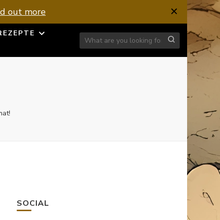
nd out more
REZEPTE
Looking for Something?
mat!
SOCIAL