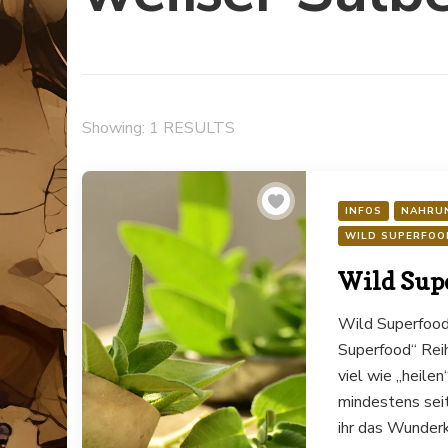
Showing: 1 RESULTS
INFOS
NAHRU
WILD SUPERFOO
Wild Supe
Wild Superfood 
Superfood“ Reih
viel wie „heilen
mindestens sei
ihr das Wunderk