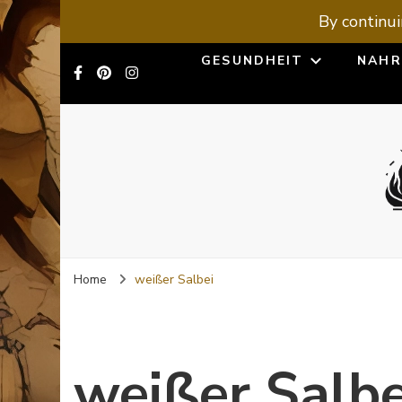
By continui
GESUNDHEIT
NAHR
Home
weißer Salbei
weißer Salbe