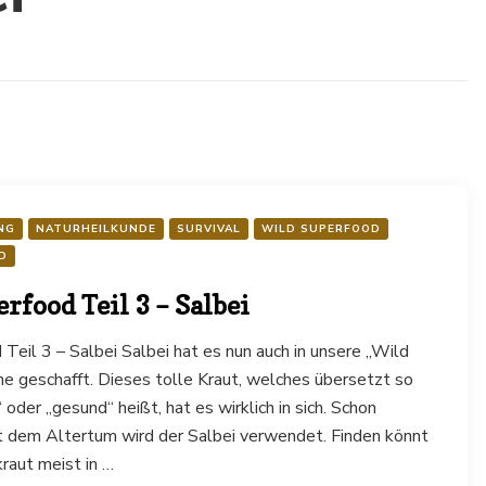
NG
NATURHEILKUNDE
SURVIVAL
WILD SUPERFOOD
D
rfood Teil 3 – Salbei
Teil 3 – Salbei Salbei hat es nun auch in unsere „Wild
e geschafft. Dieses tolle Kraut, welches übersetzt so
“ oder „gesund“ heißt, hat es wirklich in sich. Schon
t dem Altertum wird der Salbei verwendet. Finden könnt
raut meist in …