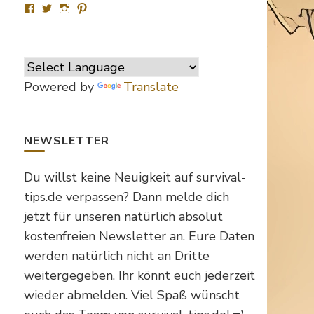
Profil
Profil
Profil
Profil
von
von
von
von
SurvivalTipsde
Survival_TipsDE
survival_tips_de
Survival-
auf
auf
auf
Tips.de
Facebook
Twitter
Instagram
auf
anzeigen
anzeigen
anzeigen
Pinterest
anzeigen
Powered by
Translate
NEWSLETTER
Du willst keine Neuigkeit auf survival-
tips.de verpassen? Dann melde dich
jetzt für unseren natürlich absolut
kostenfreien Newsletter an. Eure Daten
werden natürlich nicht an Dritte
weitergegeben. Ihr könnt euch jederzeit
wieder abmelden. Viel Spaß wünscht