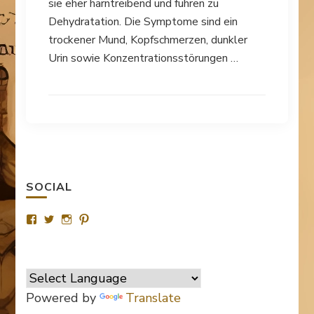
sie eher harntreibend und führen zu
Dehydratation. Die Symptome sind ein
trockener Mund, Kopfschmerzen, dunkler
Urin sowie Konzentrationsstörungen …
SOCIAL
Profil
Profil
Profil
Profil
von
von
von
von
SurvivalTipsde
Survival_TipsDE
survival_tips_de
Survival-
auf
auf
auf
Tips.de
Facebook
Twitter
Instagram
auf
anzeigen
anzeigen
anzeigen
Pinterest
anzeigen
Powered by
Translate