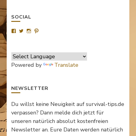
SOCIAL
Profil
Profil
Profil
Profil
von
von
von
von
SurvivalTipsde
Survival_TipsDE
survival_tips_de
Survival-
auf
auf
auf
Tips.de
Facebook
Twitter
Instagram
auf
anzeigen
anzeigen
anzeigen
Pinterest
anzeigen
Powered by
Translate
NEWSLETTER
Du willst keine Neuigkeit auf survival-tips.de
verpassen? Dann melde dich jetzt für
unseren natürlich absolut kostenfreien
Newsletter an. Eure Daten werden natürlich