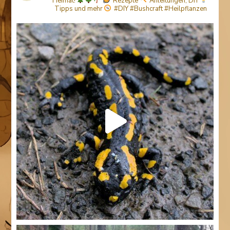
Heimat!
Rezepte
Anleitungen, DIY
Tipps
und mehr
#DIY #Bushcraft #Heilpflanzen