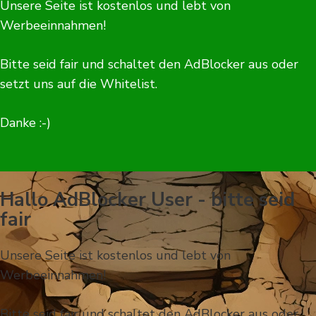
Unsere Seite ist kostenlos und lebt von
Werbeeinnahmen!
Bitte seid fair und schaltet den AdBlocker aus oder
setzt uns auf die Whitelist.
Danke :-)
Hallo AdBlocker User - bitte seid
fair
Unsere Seite ist kostenlos und lebt von
Werbeeinnahmen!
Bitte seid fair und schaltet den AdBlocker aus oder