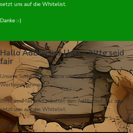
setzt uns auf die Whitelist.
Danke :-)
Hallo AdBlocker User - bitte seid
fair
Unsere Seite ist kostenlos und lebt von
Werbeeinnahmen!
Bitte seid fair und schaltet den AdBlocker aus oder
setzt uns auf die Whitelist.
Danke :-)