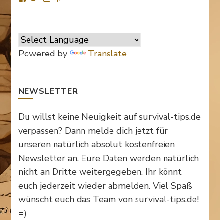
von
von
von
von
SurvivalTipsde
Survival_TipsDE
survival_tips_de
Survival-
auf
auf
auf
Tips.de
Facebook
Twitter
Instagram
auf
anzeigen
anzeigen
anzeigen
Pinterest
anzeigen
Powered by
Translate
NEWSLETTER
Du willst keine Neuigkeit auf survival-tips.de
verpassen? Dann melde dich jetzt für
unseren natürlich absolut kostenfreien
Newsletter an. Eure Daten werden natürlich
nicht an Dritte weitergegeben. Ihr könnt
euch jederzeit wieder abmelden. Viel Spaß
wünscht euch das Team von survival-tips.de!
=)