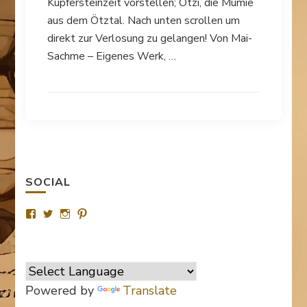
Kupfersteinzeit vorstellen; Ötzi, die Mumie
aus dem Ötztal. Nach unten scrollen um
direkt zur Verlosung zu gelangen! Von Mai-
Sachme – Eigenes Werk, …
SOCIAL
Profil
Profil
Profil
Profil
von
von
von
von
SurvivalTipsde
Survival_TipsDE
survival_tips_de
Survival-
auf
auf
auf
Tips.de
Facebook
Twitter
Instagram
auf
anzeigen
anzeigen
anzeigen
Pinterest
anzeigen
Powered by
Translate