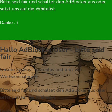
Bitte seid fair und schaltet den AdBlocker aus oder
setzt uns auf die Whitelist.
Danke :-)
Hallo AdBlocker User - bitte seid
fair
Unsere Seite ist kostenlos und lebt von
Werbeeinnahmen!
Bitte seid fair und schaltet den AdBlocker aus oder
setzt uns auf die Whitelist.
Danke :-)