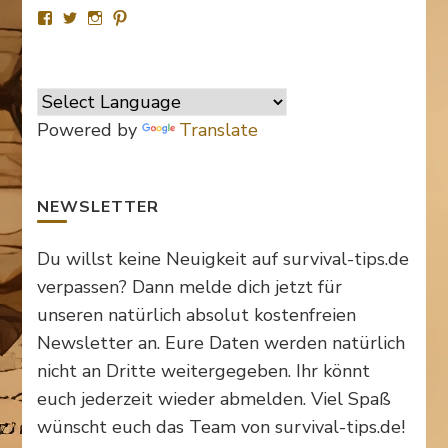
Profil
Profil
Profil
Profil
von
von
von
von
SurvivalTipsde
Survival_TipsDE
survival_tips_de
Survival-
auf
auf
auf
Tips.de
Facebook
Twitter
Instagram
auf
anzeigen
anzeigen
anzeigen
Pinterest
anzeigen
Powered by
Translate
NEWSLETTER
Du willst keine Neuigkeit auf survival-tips.de
verpassen? Dann melde dich jetzt für
unseren natürlich absolut kostenfreien
Newsletter an. Eure Daten werden natürlich
nicht an Dritte weitergegeben. Ihr könnt
euch jederzeit wieder abmelden. Viel Spaß
wünscht euch das Team von survival-tips.de!