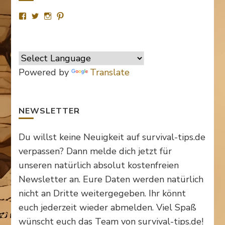
Profil
Profil
Profil
Profil
von
von
von
von
SurvivalTipsde
Survival_TipsDE
survival_tips_de
Survival-
auf
auf
auf
Tips.de
Facebook
Twitter
Instagram
auf
anzeigen
anzeigen
anzeigen
Pinterest
anzeigen
Powered by
Translate
NEWSLETTER
Du willst keine Neuigkeit auf survival-tips.de
verpassen? Dann melde dich jetzt für
unseren natürlich absolut kostenfreien
Newsletter an. Eure Daten werden natürlich
nicht an Dritte weitergegeben. Ihr könnt
euch jederzeit wieder abmelden. Viel Spaß
wünscht euch das Team von survival-tips.de!