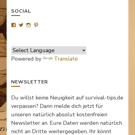
SOCIAL
Profil
Profil
Profil
Profil
von
von
von
von
SurvivalTipsde
Survival_TipsDE
survival_tips_de
Survival-
auf
auf
auf
Tips.de
Facebook
Twitter
Instagram
auf
anzeigen
anzeigen
anzeigen
Pinterest
anzeigen
Powered by
Translate
NEWSLETTER
Du willst keine Neuigkeit auf survival-tips.de
verpassen? Dann melde dich jetzt für
unseren natürlich absolut kostenfreien
Newsletter an. Eure Daten werden natürlich
nicht an Dritte weitergegeben. Ihr könnt