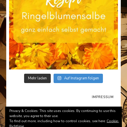
Mehr laden
Auf Instagram folgen
IMPRESSUM
© Copyright 2026
Survival-Tips.de
. All Rights Reserved.
Privacy & Cookies: This site uses cookies. By continuing to use this
website, you agree to their use.
To find out more, including how to control cookies, see here:
Cookie-
Richtlinie