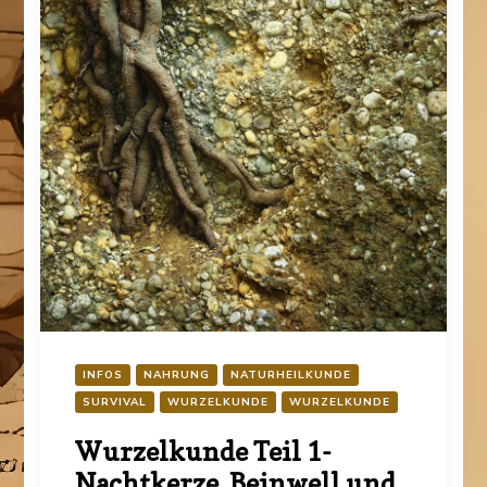
INFOS
NAHRUNG
NATURHEILKUNDE
SURVIVAL
WURZELKUNDE
WURZELKUNDE
Wurzelkunde Teil 1-
Nachtkerze, Beinwell und