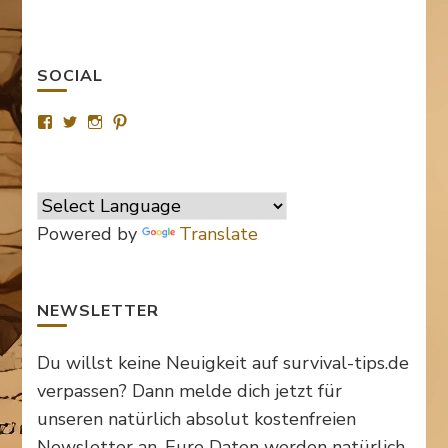
SOCIAL
Profil
Profil
Profil
Profil
von
von
von
von
SurvivalTipsde
Survival_TipsDE
survival_tips_de
Survival-
auf
auf
auf
Tips.de
Facebook
Twitter
Instagram
auf
anzeigen
anzeigen
anzeigen
Pinterest
anzeigen
Powered by
Translate
NEWSLETTER
Du willst keine Neuigkeit auf survival-tips.de
verpassen? Dann melde dich jetzt für
unseren natürlich absolut kostenfreien
Newsletter an. Eure Daten werden natürlich