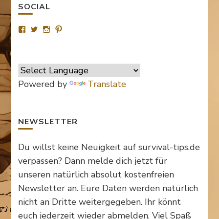
SOCIAL
Profil
Profil
Profil
Profil
von
von
von
von
SurvivalTipsde
Survival_TipsDE
survival_tips_de
Survival-
auf
auf
auf
Tips.de
Facebook
Twitter
Instagram
auf
anzeigen
anzeigen
anzeigen
Pinterest
anzeigen
Powered by
Translate
NEWSLETTER
Du willst keine Neuigkeit auf survival-tips.de
verpassen? Dann melde dich jetzt für
unseren natürlich absolut kostenfreien
Newsletter an. Eure Daten werden natürlich
nicht an Dritte weitergegeben. Ihr könnt
euch jederzeit wieder abmelden. Viel Spaß