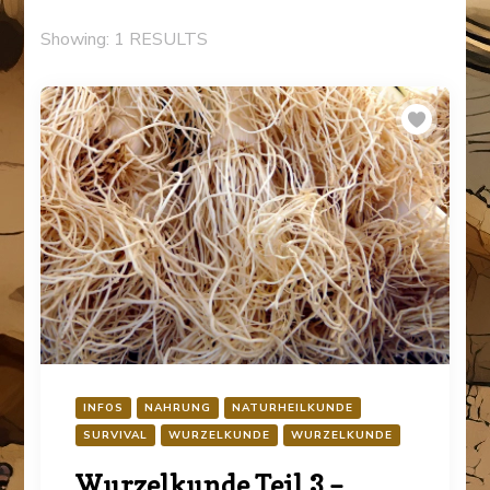
Showing: 1 RESULTS
INFOS
NAHRUNG
NATURHEILKUNDE
SURVIVAL
WURZELKUNDE
WURZELKUNDE
Wurzelkunde Teil 3 –