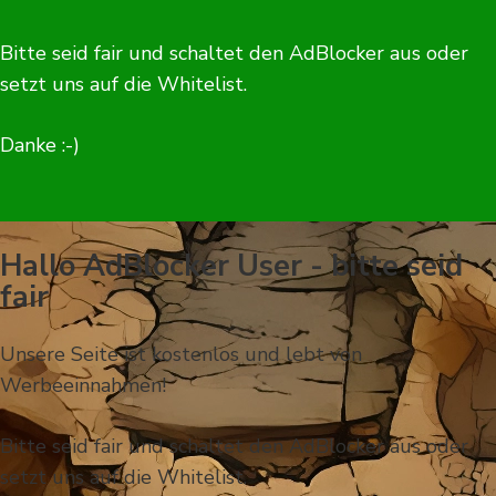
Bitte seid fair und schaltet den AdBlocker aus oder
setzt uns auf die Whitelist.
Danke :-)
Hallo AdBlocker User - bitte seid
fair
Unsere Seite ist kostenlos und lebt von
Werbeeinnahmen!
Bitte seid fair und schaltet den AdBlocker aus oder
setzt uns auf die Whitelist.