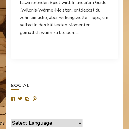
faszinierenden Spiel wird. In unserem Guide
„Wildnis-Wärme-Meister„ entdeckst du
zehn einfache, aber wirkungsvolle Tipps, um
selbst in den kältesten Momenten
gemütlich warm zu bleiben. …
SOCIAL
Profil
Profil
Profil
Profil
von
von
von
von
SurvivalTipsde
Survival_TipsDE
survival_tips_de
Survival-
auf
auf
auf
Tips.de
Facebook
Twitter
Instagram
auf
anzeigen
anzeigen
anzeigen
Pinterest
anzeigen