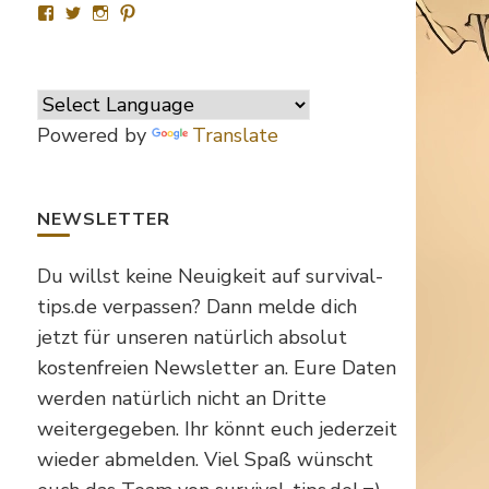
Profil
Profil
Profil
Profil
von
von
von
von
SurvivalTipsde
Survival_TipsDE
survival_tips_de
Survival-
auf
auf
auf
Tips.de
Facebook
Twitter
Instagram
auf
anzeigen
anzeigen
anzeigen
Pinterest
anzeigen
Powered by
Translate
NEWSLETTER
Du willst keine Neuigkeit auf survival-
tips.de verpassen? Dann melde dich
jetzt für unseren natürlich absolut
kostenfreien Newsletter an. Eure Daten
werden natürlich nicht an Dritte
weitergegeben. Ihr könnt euch jederzeit
wieder abmelden. Viel Spaß wünscht