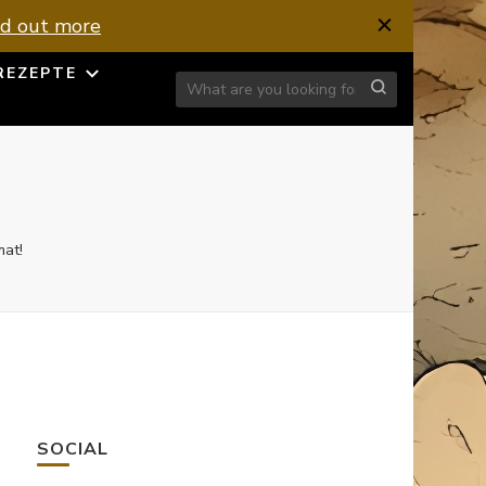
nd out more
REZEPTE
Looking for Something?
mat!
SOCIAL