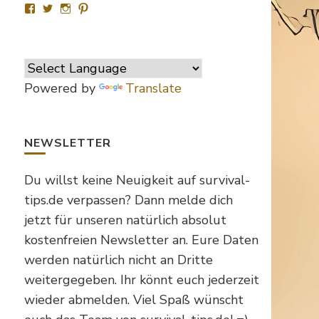
Profil
Profil
Profil
Profil
von
von
von
von
SurvivalTipsde
Survival_TipsDE
survival_tips_de
Survival-
auf
auf
auf
Tips.de
Facebook
Twitter
Instagram
auf
anzeigen
anzeigen
anzeigen
Pinterest
anzeigen
Powered by
Translate
NEWSLETTER
Du willst keine Neuigkeit auf survival-
tips.de verpassen? Dann melde dich
jetzt für unseren natürlich absolut
kostenfreien Newsletter an. Eure Daten
werden natürlich nicht an Dritte
weitergegeben. Ihr könnt euch jederzeit
wieder abmelden. Viel Spaß wünscht