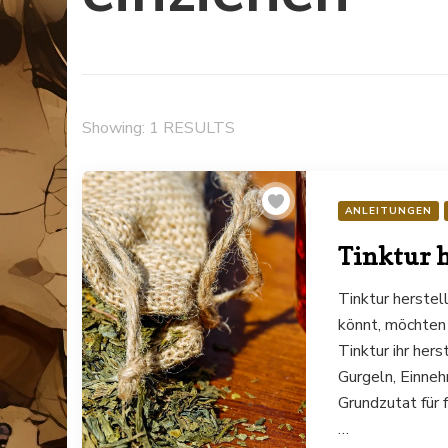
Showing: 1 RESULTS
ANLEITUNGEN
Tinktur h
Tinktur herstel
könnt, möchten
Tinktur ihr hers
Gurgeln, Einne
Grundzutat für 
…