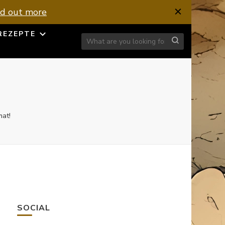
nd out more
REZEPTE
Looking for Something?
mat!
SOCIAL