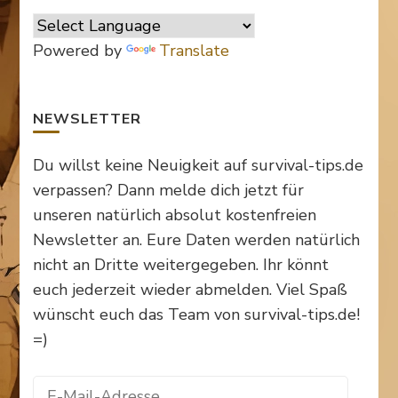
Facebook
Twitter
Instagram
auf
anzeigen
anzeigen
anzeigen
Pinterest
anzeigen
Powered by
Translate
NEWSLETTER
Du willst keine Neuigkeit auf survival-tips.de
verpassen? Dann melde dich jetzt für
unseren natürlich absolut kostenfreien
Newsletter an. Eure Daten werden natürlich
nicht an Dritte weitergegeben. Ihr könnt
euch jederzeit wieder abmelden. Viel Spaß
wünscht euch das Team von survival-tips.de!
=)
E-