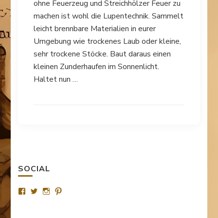
ohne Feuerzeug und Streichhölzer Feuer zu
machen ist wohl die Lupentechnik. Sammelt
leicht brennbare Materialien in eurer
Umgebung wie trockenes Laub oder kleine,
sehr trockene Stöcke. Baut daraus einen
kleinen Zunderhaufen im Sonnenlicht.
Haltet nun …
SOCIAL
Profil
Profil
Profil
Profil
von
von
von
von
SurvivalTipsde
Survival_TipsDE
survival_tips_de
Survival-
auf
auf
auf
Tips.de