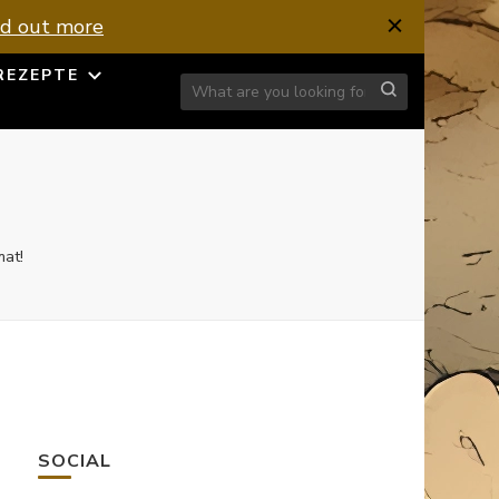
nd out more
REZEPTE
Looking for Something?
mat!
SOCIAL