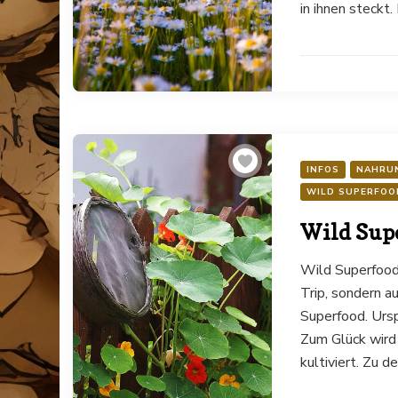
in ihnen steckt.
INFOS
NAHRU
WILD SUPERFOO
Wild Supe
Wild Superfood 
Trip, sondern 
Superfood. Urs
Zum Glück wird 
kultiviert. Zu 