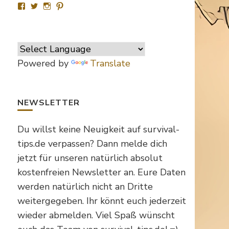
Profil
Profil
Profil
Profil
von
von
von
von
SurvivalTipsde
Survival_TipsDE
survival_tips_de
Survival-
auf
auf
auf
Tips.de
Facebook
Twitter
Instagram
auf
anzeigen
anzeigen
anzeigen
Pinterest
anzeigen
Powered by
Translate
NEWSLETTER
Du willst keine Neuigkeit auf survival-
tips.de verpassen? Dann melde dich
jetzt für unseren natürlich absolut
kostenfreien Newsletter an. Eure Daten
werden natürlich nicht an Dritte
weitergegeben. Ihr könnt euch jederzeit
wieder abmelden. Viel Spaß wünscht