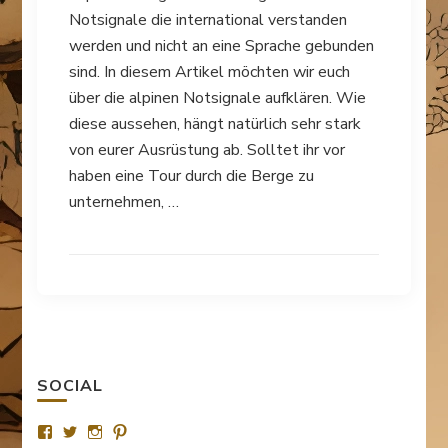
Notsignale die international verstanden
werden und nicht an eine Sprache gebunden
sind. In diesem Artikel möchten wir euch
über die alpinen Notsignale aufklären. Wie
diese aussehen, hängt natürlich sehr stark
von eurer Ausrüstung ab. Solltet ihr vor
haben eine Tour durch die Berge zu
unternehmen, …
SOCIAL
Profil
Profil
Profil
Profil
von
von
von
von