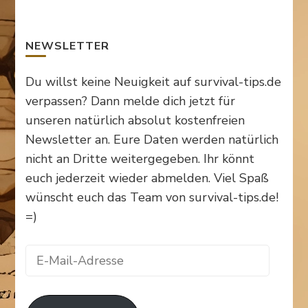
SurvivalTipsde
Survival_TipsDE
survival_tips_de
Survival-
auf
auf
auf
Tips.de
Facebook
Twitter
Instagram
auf
anzeigen
anzeigen
anzeigen
Pinterest
NEWSLETTER
anzeigen
Du willst keine Neuigkeit auf survival-tips.de
verpassen? Dann melde dich jetzt für
unseren natürlich absolut kostenfreien
Newsletter an. Eure Daten werden natürlich
nicht an Dritte weitergegeben. Ihr könnt
euch jederzeit wieder abmelden. Viel Spaß
wünscht euch das Team von survival-tips.de!
=)
E-
Mail-
Adresse