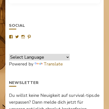
SOCIAL
Profil
Profil
Profil
Profil
von
von
von
von
SurvivalTipsde
Survival_TipsDE
survival_tips_de
Survival-
auf
auf
auf
Tips.de
Facebook
Twitter
Instagram
auf
anzeigen
anzeigen
anzeigen
Pinterest
anzeigen
Powered by
Translate
NEWSLETTER
Du willst keine Neuigkeit auf survival-tips.de
verpassen? Dann melde dich jetzt für
unseren natürlich absolut kostenfreien