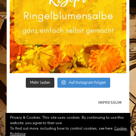
Mehr laden
Auf Instagram folgen
IMPRESSUM
© Copyright 2026
Survival-Tips.de
. All Rights Reserved.
Privacy & Cookies: This site uses cookies. By continuing to use this
website, you agree to their use.
To find out more, including how to control cookies, see here:
Cookie-
Richtlinie