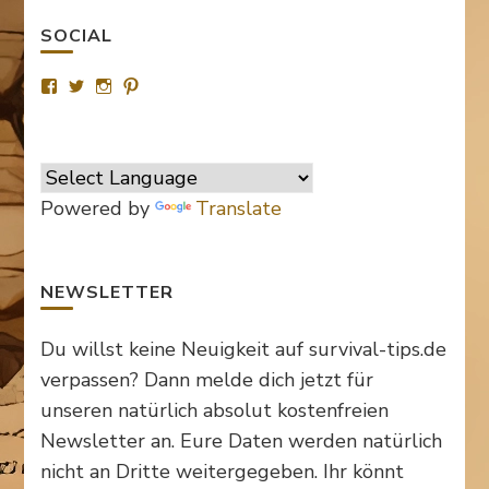
SOCIAL
Profil
Profil
Profil
Profil
von
von
von
von
SurvivalTipsde
Survival_TipsDE
survival_tips_de
Survival-
auf
auf
auf
Tips.de
Facebook
Twitter
Instagram
auf
anzeigen
anzeigen
anzeigen
Pinterest
anzeigen
Powered by
Translate
NEWSLETTER
Du willst keine Neuigkeit auf survival-tips.de
verpassen? Dann melde dich jetzt für
unseren natürlich absolut kostenfreien
Newsletter an. Eure Daten werden natürlich
nicht an Dritte weitergegeben. Ihr könnt