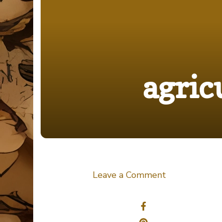
agric
on
Leave a Comment
agriculture-
Share
1868695_19