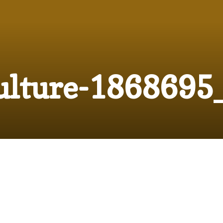
ulture-1868695
20