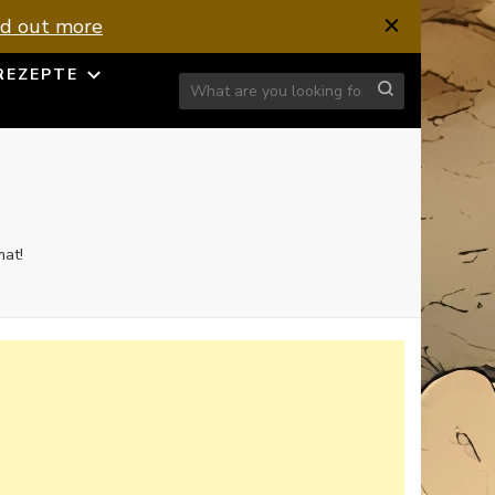
nd out more
REZEPTE
Looking for Something?
mat!