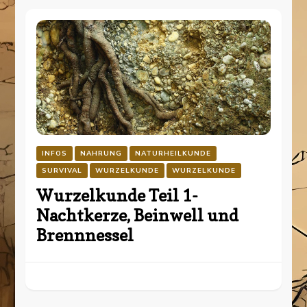
INFOS
NAHRUNG
NATURHEILKUNDE
SURVIVAL
WURZELKUNDE
WURZELKUNDE
Wurzelkunde Teil 1-
Nachtkerze, Beinwell und
Brennnessel