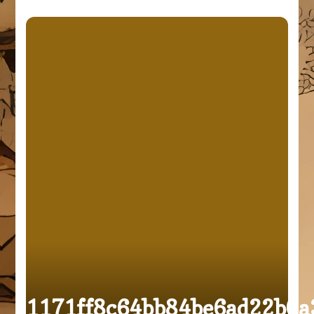
1171ff8c64bb84be6ad22b0a