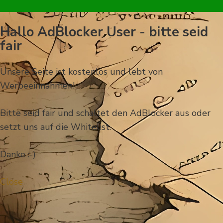
Hallo AdBlocker User - bitte seid
fair
Unsere Seite ist kostenlos und lebt von
Werbeeinnahmen!
Bitte seid fair und schaltet den AdBlocker aus oder
setzt uns auf die Whitelist.
Danke :-)
Close