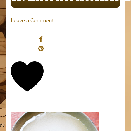
on
Leave a Comment
1171ff8c64bb84be6ad22b0a3
Share
0