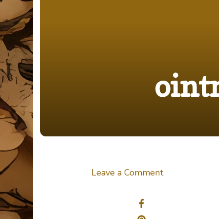
oin
on
Leave a Comment
ointment-
Share
1556979_19