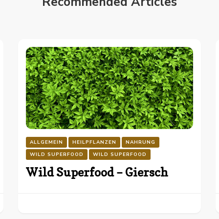
Recommended Articles
ALLGEMEIN
HEILPFLANZEN
NAHRUNG
WILD SUPERFOOD
WILD SUPERFOOD
Wild Superfood – Giersch