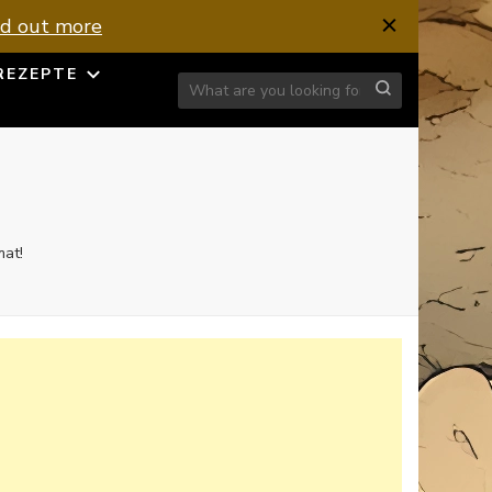
nd out more
REZEPTE
Looking for Something?
mat!