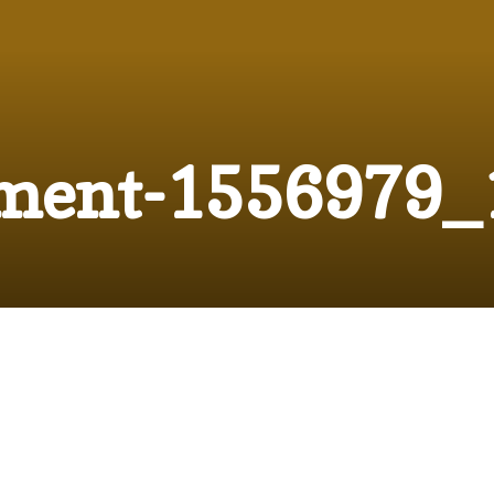
tment-1556979_
20