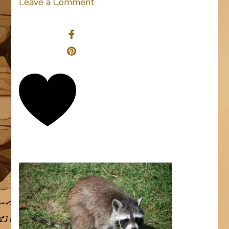
on
Leave a Comment
raccoon-
Share
1000381_1280
0