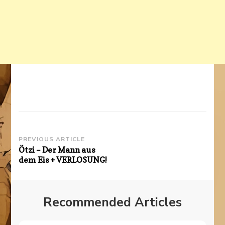
Post
PREVIOUS ARTICLE
Ötzi – Der Mann aus
Navigation
dem Eis + VERLOSUNG!
Recommended Articles