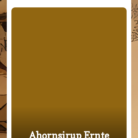
Ahornsirup Ernte