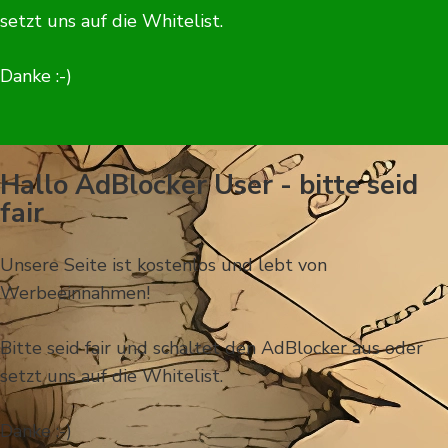
setzt uns auf die Whitelist.
Danke :-)
Hallo AdBlocker User - bitte seid
fair
Unsere Seite ist kostenlos und lebt von
Werbeeinnahmen!
Bitte seid fair und schaltet den AdBlocker aus oder
setzt uns auf die Whitelist.
Danke :-)