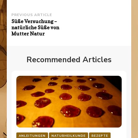
Post
PREVIOUS ARTICLE
Süße Versuchung –
Navigation
natürliche Süße von
Mutter Natur
Recommended Articles
ANLEITUNGEN
NATURHEILKUNDE
REZEPTE