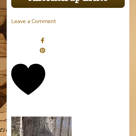
on
Leave a Comment
Ahornsirup
Share
Ernte
0