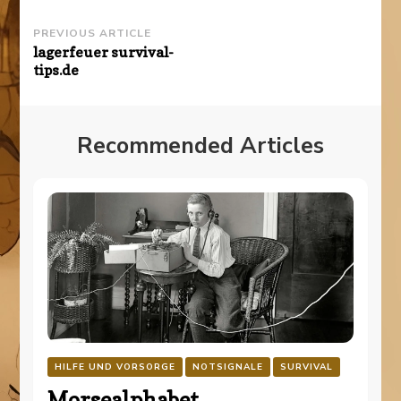
Post
PREVIOUS ARTICLE
lagerfeuer survival-
Navigation
tips.de
Recommended Articles
HILFE UND VORSORGE
NOTSIGNALE
SURVIVAL
Morsealphabet