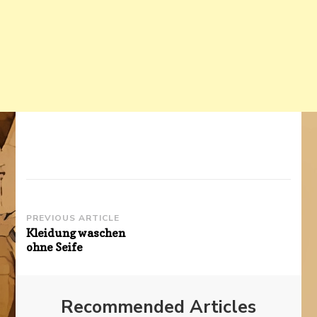
Post
PREVIOUS ARTICLE
Kleidung waschen
Navigation
ohne Seife
Recommended Articles