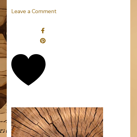
on
Leave a Comment
background-
Share
84678
0