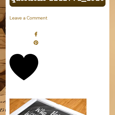
on
Leave a Comment
questions-
Share
2212771_1920
0