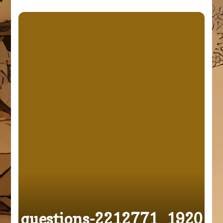
questions-2212771_1920