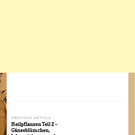
Post
PREVIOUS ARTICLE
Heilpflanzen Teil 2 –
Navigation
Gänseblümchen,