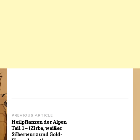
Post
PREVIOUS ARTICLE
Heilpflanzen der Alpen
Navigation
Teil 1 – (Zirbe, weißer
Silberwurz und Gold-