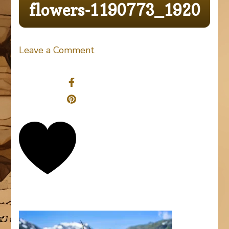
flowers-1190773_1920
on
Leave a Comment
flowers-
Share
1190773_1920
0