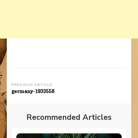
Post
PREVIOUS ARTICLE
germany-1933558
Navigation
Recommended Articles