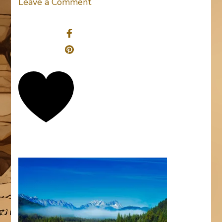
on
Leave a Comment
germany-
Share
1933558
0