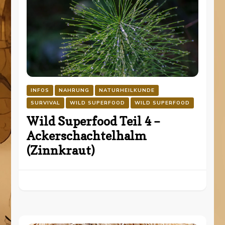
INFOS
NAHRUNG
NATURHEILKUNDE
SURVIVAL
WILD SUPERFOOD
WILD SUPERFOOD
Wild Superfood Teil 4 –
Ackerschachtelhalm
(Zinnkraut)