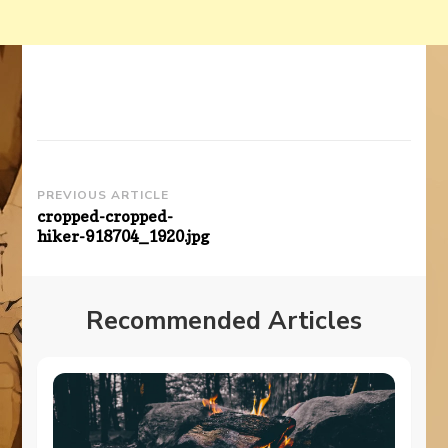
Post
PREVIOUS ARTICLE
cropped-cropped-
Navigation
hiker-918704_1920.jpg
Recommended Articles