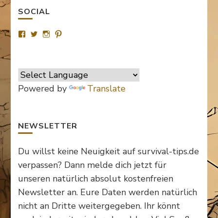
SOCIAL
Profil
Profil
Profil
Profil
von
von
von
von
SurvivalTipsde
Survival_TipsDE
survival_tips_de
Survival-
auf
auf
auf
Tips.de
Facebook
Twitter
Instagram
auf
anzeigen
anzeigen
anzeigen
Pinterest
anzeigen
Powered by
Translate
NEWSLETTER
Du willst keine Neuigkeit auf survival-tips.de
verpassen? Dann melde dich jetzt für
unseren natürlich absolut kostenfreien
Newsletter an. Eure Daten werden natürlich
nicht an Dritte weitergegeben. Ihr könnt