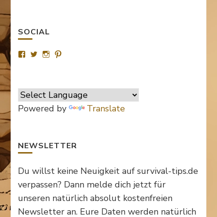
SOCIAL
Profil
Profil
Profil
Profil
von
von
von
von
SurvivalTipsde
Survival_TipsDE
survival_tips_de
Survival-
auf
auf
auf
Tips.de
Facebook
Twitter
Instagram
auf
anzeigen
anzeigen
anzeigen
Pinterest
anzeigen
Powered by
Translate
NEWSLETTER
Du willst keine Neuigkeit auf survival-tips.de
verpassen? Dann melde dich jetzt für
unseren natürlich absolut kostenfreien
Newsletter an. Eure Daten werden natürlich