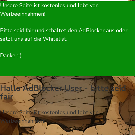
Unsere Seite ist kostenlos und lebt von
Werbeeinnahmen!
Bitte seid fair und schaltet den AdBlocker aus oder
setzt uns auf die Whitelist.
Danke :-)
Hallo AdBlocker User - bitte seid
fair
Unsere Seite ist kostenlos und lebt von
Werbeeinnahmen!