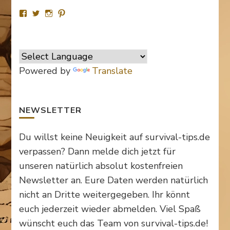
Profil
Profil
Profil
Profil
von
von
von
von
SurvivalTipsde
Survival_TipsDE
survival_tips_de
Survival-
auf
auf
auf
Tips.de
Facebook
Twitter
Instagram
auf
anzeigen
anzeigen
anzeigen
Pinterest
anzeigen
Powered by
Translate
NEWSLETTER
Du willst keine Neuigkeit auf survival-tips.de
verpassen? Dann melde dich jetzt für
unseren natürlich absolut kostenfreien
Newsletter an. Eure Daten werden natürlich
nicht an Dritte weitergegeben. Ihr könnt
euch jederzeit wieder abmelden. Viel Spaß
wünscht euch das Team von survival-tips.de!