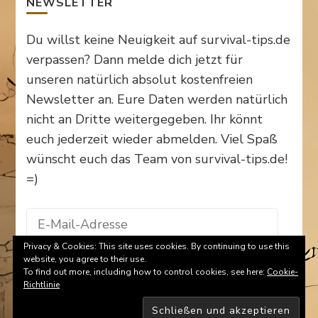
NEWSLETTER
Du willst keine Neuigkeit auf survival-tips.de
verpassen? Dann melde dich jetzt für
unseren natürlich absolut kostenfreien
Newsletter an. Eure Daten werden natürlich
nicht an Dritte weitergegeben. Ihr könnt
euch jederzeit wieder abmelden. Viel Spaß
wünscht euch das Team von survival-tips.de!
=)
E-
Mail-
Privacy & Cookies: This site uses cookies. By continuing to use this
Adresse
website, you agree to their use.
To find out more, including how to control cookies, see here:
Cookie-
Anmelden
Richtlinie