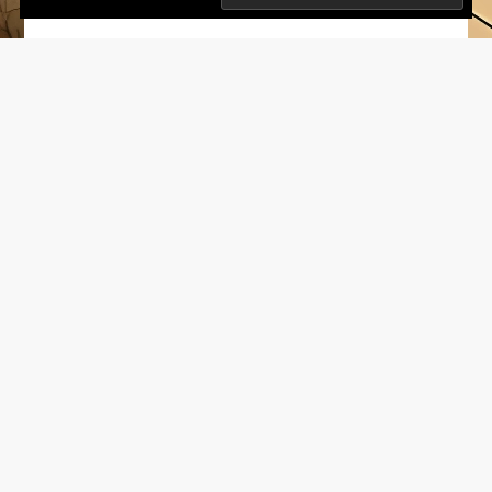
Copyright © 2017-2023 Survival-Tips.de
All rights reserved.
Impressum
KATEGORIEN
Kategorien
Looking
for
Something?