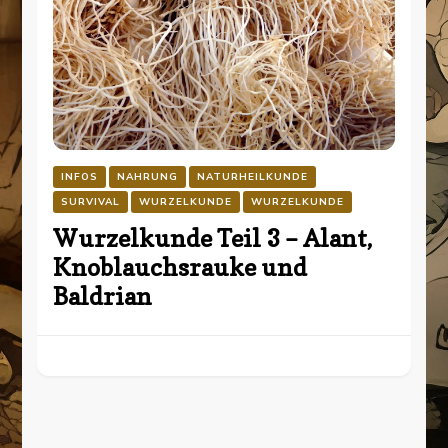
INFOS
NAHRUNG
NATURHEILKUNDE
SURVIVAL
WURZELKUNDE
WURZELKUNDE
Wurzelkunde Teil 3 – Alant,
Knoblauchsrauke und
Baldrian