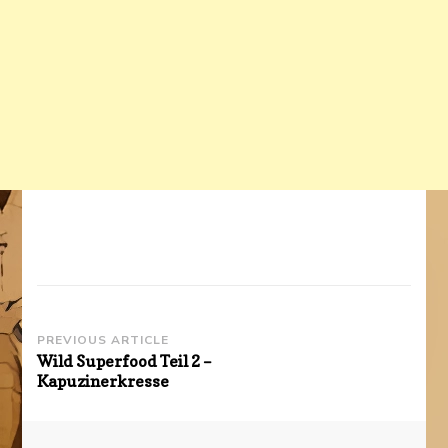
Post
PREVIOUS ARTICLE
Wild Superfood Teil 2 –
Navigation
Kapuzinerkresse