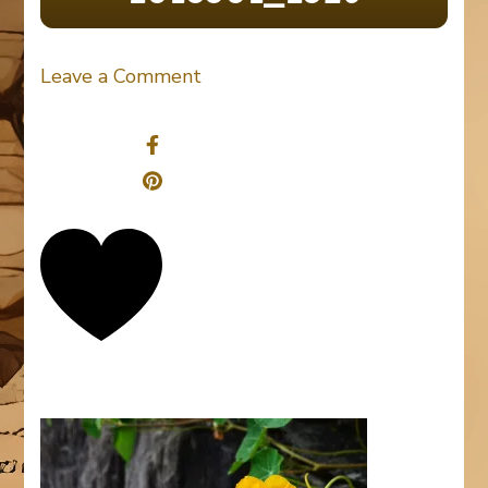
on
Leave a Comment
nasturtium-
Share
1643964_1920
0