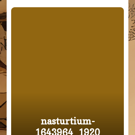
nasturtium-
1643964_1920