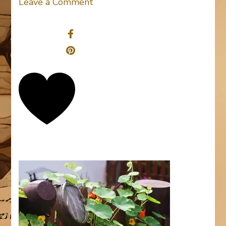
on
Leave a Comment
Kapuzinerkresse
Share
0