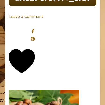
on
Leave a Comment
acorns-
Share
1710577_1920
0