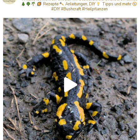
Rezepte
Anleitungen, DIY
Tipps
und mehr
#DIY #Bushcraft #Heilpflanzen