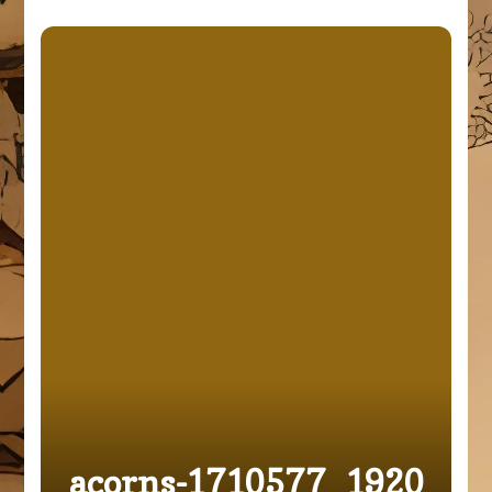
acorns-1710577_1920